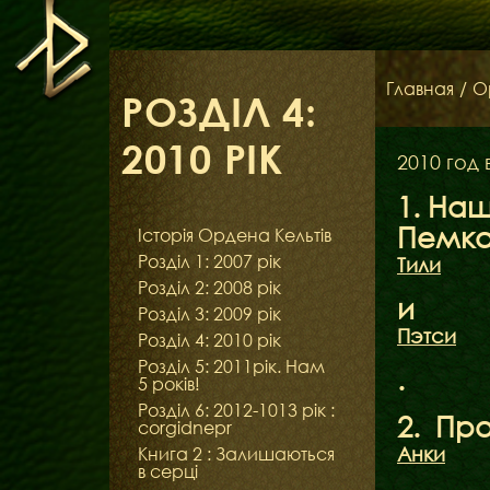
Главная
/
О
РОЗДІЛ 4:
2010 РІК
2010 год
1. На
Пемка
Історія Ордена Кельтів
Розділ 1: 2007 рік
Тили
Розділ 2: 2008 рік
и
Розділ 3: 2009 рік
Пэтси
Розділ 4: 2010 рік
Розділ 5: 2011рік. Нам
.
5 років!
Розділ 6: 2012-1013 рік :
2. Пр
corgidnepr
Анки
Книга 2 : Залишаються
в серці