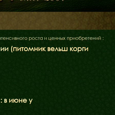
Щенята
Дитяча кімната
у
нтенсивного роста и ценных приобретений :
ии (питомник вельш корги
 в июне у