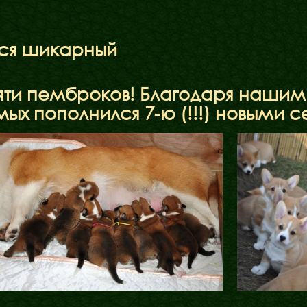
ся шикарный
вяти пемброков! Благодаря наши
ых пополнился 7-ю (!!!) новыми с
Бібліотека