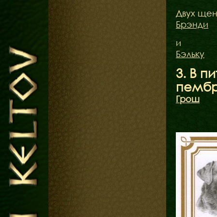
Двух щен
Брэнди
и
Бэльку
3. В 
пемб
Грош