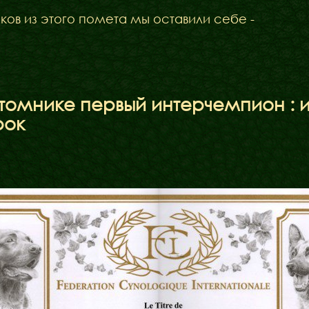
Міфи
ков из этого помета мы оставили себе -
Факти
питомнике первый интерчемпион : 
рок