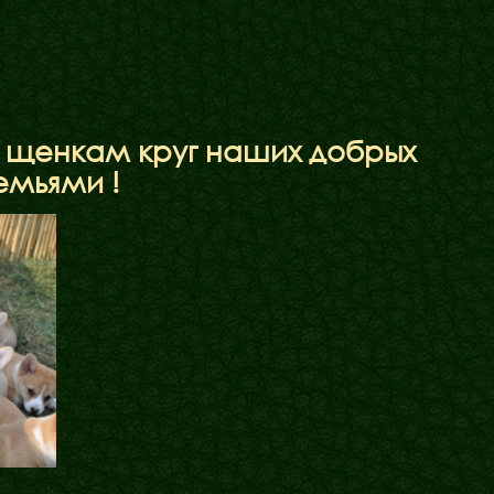
м щенкам круг наших добрых
емьями !