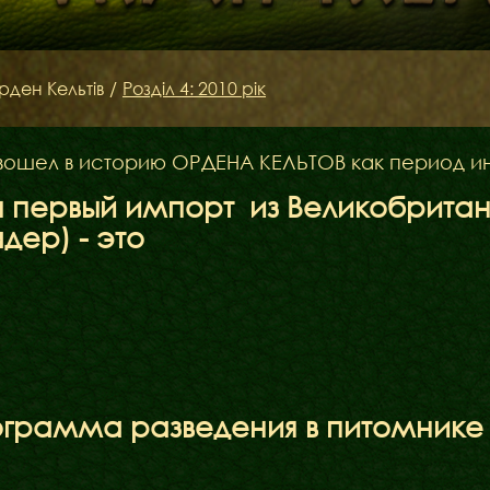
Наші коргі
Дами Ордену
рден Кельтів
/
Розділ 4: 2010 рік
Кавалери Орден
 вошел в историю ОРДЕНА КЕЛЬТОВ как период и
ш первый импорт из Великобритан
дер) - это
ограмма разведения в питомнике :