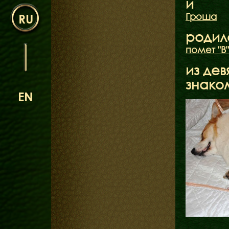
и
Гроша
RU
родил
помет "В"
из де
знаком
EN