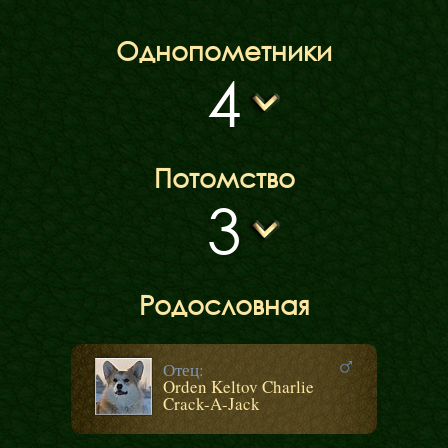
Однопометники
4
Потомство
3
Родословная
Отец:
Orden Keltov Charlie
Crack-A-Jack