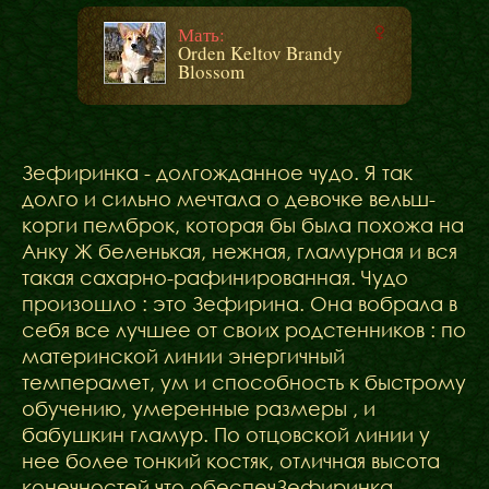
Мать:
Orden Keltov Brandy
Blossom
Зефиринка - долгожданное чудо. Я так
долго и сильно мечтала о девочке вельш-
корги пемброк, которая бы была похожа на
Анку Ж беленькая, нежная, гламурная и вся
такая сахарно-рафинированная. Чудо
произошло : это Зефирина. Она вобрала в
себя все лучшее от своих родстенников : по
материнской линии энергичный
темперамет, ум и способность к быстрому
обучению, умеренные размеры , и
бабушкин гламур. По отцовской линии у
нее более тонкий костяк, отличная высота
конечностей что обеспечЗефиринка -