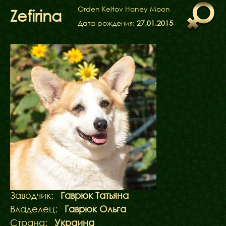
ФАКТИ
Orden Keltov Honey Moon
Zefirina
БЛОГ
Дата рождения:
27.01.2015
ГАЛЕРЕЇ
Заводчик:
Гаврюк Татьяна
Владелец:
Гаврюк Ольга
Страна:
Украина