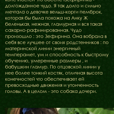
долгожданное чудо. Я так долго и сильно
мечтала о девочке вельш-корги пемброк,
которая бы была похожа на Анку Ж
беленькая, нежная, гламурная и вся такая
сахарно-рафинированная. Чудо
произошло : это Зефирина. Она вобрала в
себя все лучшее от своих родстенников : по
материнской линии энергичный
темперамет, ум и способность к быстрому
обучению, умеренные размеры , и
бабушкин гламур. По отцовской линии у
нее более тонкий костяк, отличная высота
конечностей что обеспечивает ей
превосходные движения и утонченность
головы. А в целом - это собака дочери.