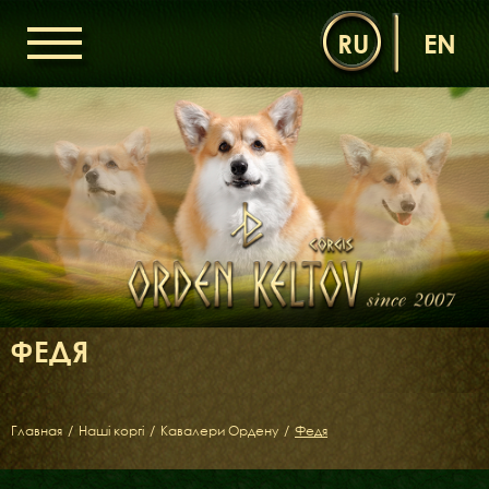
RU
EN
ГОЛОВНА
ОРДЕН КЕЛЬТІВ
НОВИНИ
ДИТЯЧА КІМНАТА
КОНТАКТИ
НАШІ КОРГІ
ДАМИ ОРДЕНУ
ФЕДЯ
КАВАЛЕРИ ОРДЕНУ
ЩЕНЯТА
ДИТЯЧА КІМНАТА
Главная
/
Наші коргі
/
Кавалери Ордену
/
Федя
БІБЛІОТЕКА
МІФИ