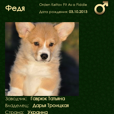
ФАКТИ
Orden Keltov Fit As a Fiddle
Федя
БЛОГ
Дата рождения:
03.10.2013
ГАЛЕРЕЇ
Заводчик:
Гаврюк Татьяна
Владелец:
Дарья Троицкая
Страна:
Украина