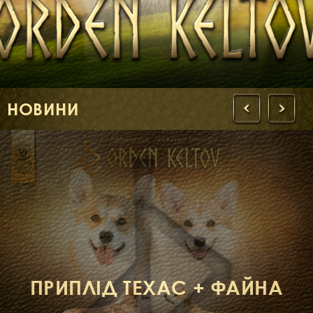
ФАКТИ
БЛОГ
ГАЛЕРЕЇ
НОВИНИ
‹
›
ПРИПЛІД ТЕХАС + ФАЙНА