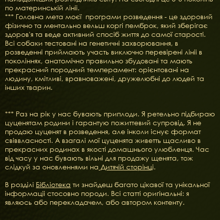
по материнській лініі.
*** Головна мета моєї програми розведення - це здоровий
фізично та ментально вельш коргі пемброк, який зберігає
здоров'я та веде активний спосіб життя до самої старості.
Всі собаки тестовані на генетичні захворювання, в
розведенні приймають участь виключно перевірені лініі в
поколіннях, анатомічно правильно збудовані та мають
прекрасний породний темперамент: орієнтовані на
людину, кмітливі, вравноважені, дружелюбні до людей та
інших тварин.
*** Раз на рік у нас бувають приплоди. Я ретельно підбираю
цуценятам родини і гарантую пожиттевий супровід. Я не
продаю цуценят в розведення, але інколи існує формат
свіввласності. А взагалі мої цуценята живетть щасливо в
прекрасних родинах в якості домашнього улюбленця. Час
від часу у нас бувають вільні для продажу щенята, тож
слідкуй за оновленнями на
Дитячій сторінц
і.
В розділі
Бібліотека
ти знайдеш багато цікавої та унікальної
інформаціі стосовно породи. Всі статті оригінальні: я
являюсь або перекладачем, або автором контенту.