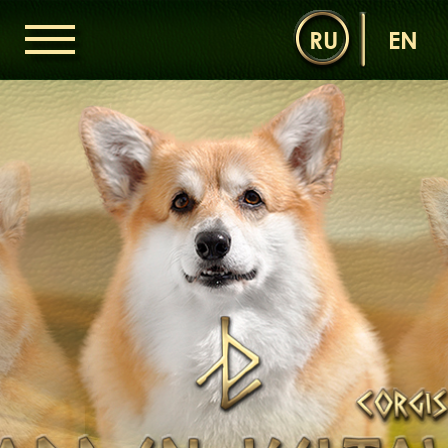
RU
EN
ГОЛОВНА
ОРДЕН КЕЛЬТІВ
НОВИНИ
ДИТЯЧА КІМНАТА
КОНТАКТИ
НАШІ КОРГІ
ДАМИ ОРДЕНУ
КАВАЛЕРИ ОРДЕНУ
ЩЕНЯТА
ДИТЯЧА КІМНАТА
БІБЛІОТЕКА
МІФИ