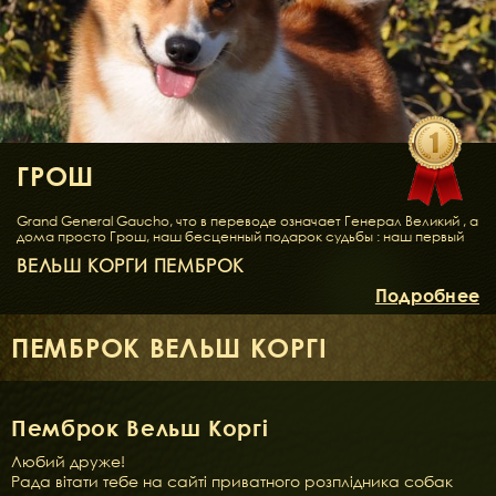
ГРОШ
Grand General Gaucho, что в переводе означает Генерал Великий , а
дома просто Грош, наш бесценный подарок судьбы : наш первый
ВЕЛЬШ КОРГИ ПЕМБРОК
Подробнее
, стержень питомника Орден Кельтов. Сын чемпионки Европы
финского разведения и отца-американца, Грош обладает крепким
ПЕМБРОК ВЕЛЬШ КОРГІ
корпусом , твердым характером и высоким интеллектом.
Мультичемпион и Интерчемпион- титулы, которые на протяжении
нескольких лет мы собирали, путешествуя вместе по Европе.
Доминантный кобель и надежный друг. Наше рыже-огненное
солнце. Источник вдохновения и любви к
Пемброк Вельш Коргі
ПОРОДЕ ВЕЛЬШ КОРГИ
Любий друже!
. Сейчас находится на пенсии и воспитывает собственных дочерей
Рада вітати тебе на сайті приватного розплідника собак
Брэнди
и
Бэльку