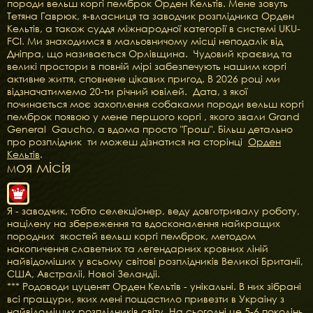
породи вельш коргі пемброк Орден Кельтів. Мене зовуть
Тетяна Гаврюк, я-власниця та заводчик розплідника Орден
Кельтів, а також суддя міжнародної категорії в системі UKU-
FCI. Ми знаходимся в мальовничому місці неподалік від
Дніпра, що називається Орлівщина. Чудовий краєвид та
великі простори в повній мірі забезпечують нашим коргі
активне життя, сповнене цікавих пригод. В 2026 році ми
відзначатимемо 20-ти річний ювілей. Дата, з якої
починається моє захоплення собаками породи вельш коргі
пемброк появою у мене першого коргі , якого звали Grand
General Gaucho, а вдома просто "Грош". Більш детально
про розплідник ти можеш дізнатися на сторінці
Орден
Кельтів
.
оя місія
М
Я - заводчик, тобто селекціонер, веду довготривалу роботу,
націлену на збереження та вдосконалення найкращих
породних якостей вельш коргі пемброк, методом
накопичення славетних та легендарних кровних ліній
найвідоміших у всьому світові розплідників Великоі Британіі,
США, Австраліі, Новоі Зеландіі.
*** Родоводи цуценят Орден Кельтів - унікальні. В них зібрані
всі пращури, яких мені пощастило привезти в Украіну з
найвідоміших розплідників світу. На сьогодні це 5-6 поколінь